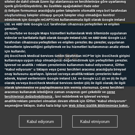
siteleri de dahil olmak üzere ilgi alanlarınıza ve tercihlerinize göre uyarlanmış
içerik görüntüleyebiliriz. Bu özellikle aşağıdakileri ifade eder
(i) iletişim formumuz aracılığıyla gelen taleplerin otomatik veya bot tarafından
Home
Servis
Yan Etki Bildirimi
oluşturulmuş talepler olmayıp gerçek talepler olup olmadığını kontrol
edebilmek için Google reCAPTCHA kullanımımızla ilgili olarak Google Ireland
Ltd. ve ABD'deki Google LLC tarafından cihazınıza yerleştirilen ve erişilen
çerezler;
(ii) YouTube ve Google Maps hizmetleri kullanılarak Web Sitemizde uygulanan
Çerez Politikası
Kişisel Verilerin Korunması
videolar ve haritalarla ilgili olarak Google Ireland Ltd. ve ABD'deki Google LLC
Kullanım Koşulları
Künye
Çerez Tercihleri
tarafından cihazınıza yerleştirilen ve erişilen çerezler. Bu çerezler, uygulanan
hizmetlerin işlevselliğini geliştirmek ve bu hizmetleri kullanımınızı analiz etmek
için kullanılır;
(iii) DocCheck Medical Services GmbH tarafından HCP'ler için DocCheck girişini
kullanmaya uygun olup olmadığınızı değerlendirmek için yerleştirilen çerezler.
İşlevsel ve analitik / reklam çerezlerinin kullanımını kabul ediyorsanız, lütfen
"Kabul ediyorum" u tıklayın veya Çerez tercihleri aracımız aracılığıyla bireysel
©
Daiichi Sankyo İlaç Ticaret Ltd. Şti
, Tüm hakları saklıdır, Son
onay kutusunu ayarlayın. İşlevsel ve/veya analitik/reklam çerezlerini kabul
güncelleme: 30.07.2026
ederek, kişisel verilerinizin Google Ireland Ltd. ve Google LLC ((i) ve (ii) ile ilgili
olarak) ve/veya DocCheck Medical Services GmbH ((iii) ile ilgili olarak) ile ilgili
olarak işlenmesine ve paylaşılmasına izin vermiş olursunuz. Çerez tercihleri
aracımızı kullanarak istediğiniz zaman onayınızı geri çekebilir ve
çerez
tercihlerinizi değiştirebilirsiniz
. İzni reddetmek ve işlevsel ve/veya
analitik/reklam çerezleri olmadan devam etmek için lütfen "Kabul etmiyorum"
seçeneğine tıklayın. Daha fazla bilgi için
Web Sitesi Gizlilik Bildirimimize bakın
.
Kabul ediyorum
Kabul etmiyorum