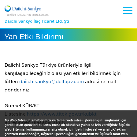
Yeniliğe Tutkulu. Hastalara Şefkatli.
Daiichi Sankyo İlaç Ticaret Ltd. Şti
Yan Etki Bildirimi
Daiichi Sankyo Türkiye ürünleriyle ilgili
karşılaşabileceğiniz olası yan etkileri bildirmek için
lütfen
daiichisankyo@deltapv.com
adresine mail
gönderiniz.
Güncel KÜB/KT
Listesine
https://www.titck.gov.tr/kubkt
Bu Web Sitesi, hizmetlerimizi ve temel web sitesi işlevselliğini sağlamak için
adresinden ulaşabilirsiniz.
gerekli olan çerezleri kullanır. Buna ek olarak ve yalnızca izin verdiğiniz ölçüde,
Web Sitemizi kullanımınızı analiz etmek için belirli işlevsel ve analitik/reklam
çerezleri kullanacağız, böylece işlevselliğini geliştirebilir ve üçüncü taraf web