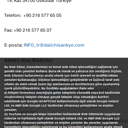
19. Kat 34700 Üsküdar Türkiye
Telefon: +90 216 577 65 05
Fax: +90 216 577 65 07
E-posta:
INFO_tr@daiichisankyo.com
Advers Olay Bildirimi:
Bu Web Sitesi, hizmetlerimizi ve temel web sitesi işlevselliğini sağlamak için
gerekli olan çerezleri kullanır. Buna ek olarak ve yalnızca izin verdiğiniz ölçüde,
Daiichi Sankyo Türkiye ürünleriyle ilgili
Web Sitemizi kullanımınızı analiz etmek için belirli işlevsel ve analitik/reklam
çerezleri kullanacağız, böylece işlevselliğini geliştirebilir ve üçüncü taraf web
karşılaşabileceğiniz olası yan etkileri bildirmek için
siteleri de dahil olmak üzere ilgi alanlarınıza ve tercihlerinize göre uyarlanmış
içerik görüntüleyebiliriz. Bu özellikle aşağıdakileri ifade eder
lütfen
daiichisankyo@deltapv.com
adresine mail
(i) iletişim formumuz aracılığıyla gelen taleplerin otomatik veya bot tarafından
gönderiniz.
oluşturulmuş talepler olmayıp gerçek talepler olup olmadığını kontrol
edebilmek için Google reCAPTCHA kullanımımızla ilgili olarak Google Ireland
Ltd. ve ABD'deki Google LLC tarafından cihazınıza yerleştirilen ve erişilen
çerezler;
Güncel KÜB/KT
(ii) YouTube ve Google Maps hizmetleri kullanılarak Web Sitemizde uygulanan
videolar ve haritalarla ilgili olarak Google Ireland Ltd. ve ABD'deki Google LLC
Listesine
https://www.titck.gov.tr/kubkt
adresinden ulaşab
tarafından cihazınıza yerleştirilen ve erişilen çerezler. Bu çerezler, uygulanan
hizmetlerin işlevselliğini geliştirmek ve bu hizmetleri kullanımınızı analiz etmek