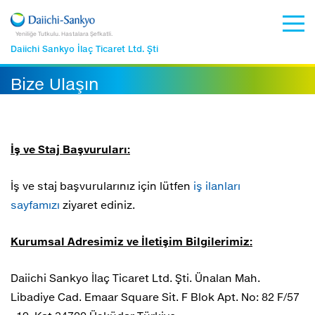
Yeniliğe Tutkulu. Hastalara Şefkatli.
Daiichi Sankyo İlaç Ticaret Ltd. Şti
Bize Ulaşın
İş ve Staj Başvuruları:
İş ve staj başvurularınız için lütfen
iş ilanları
sayfamızı
ziyaret ediniz.
Kurumsal Adresimiz ve İletişim Bilgilerimiz:
Daiichi Sankyo İlaç Ticaret Ltd. Şti. Ünalan Mah.
Libadiye Cad. Emaar Square Sit. F Blok Apt. No: 82 F/57