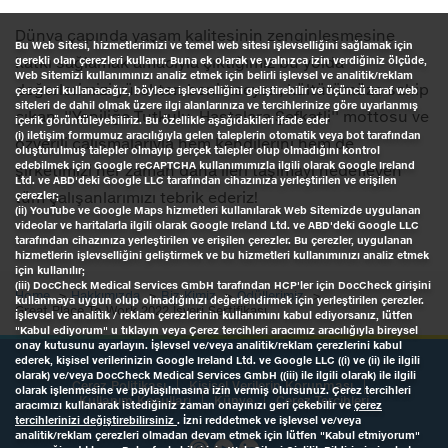
Dünya çapında yaşam kalitesinin zenginleşmesine
Bu Web Sitesi, hizmetlerimizi ve temel web sitesi işlevselliğini sağlamak için
katkı sağlamak amacıyla çıktığımız bu yolda
gerekli olan çerezleri kullanır. Buna ek olarak ve yalnızca izin verdiğiniz ölçüde,
Web Sitemizi kullanımınızı analiz etmek için belirli işlevsel ve analitik/reklam
değerlerimizi yürekten benimseyen, kültürümüze sahip
çerezleri kullanacağız, böylece işlevselliğini geliştirebilir ve üçüncü taraf web
siteleri de dahil olmak üzere ilgi alanlarınıza ve tercihlerinize göre uyarlanmış
çıkan, ''Yeniliğe Tutkulu, Hastalara Şefkatli'' mottosu ve
içerik görüntüleyebiliriz. Bu özellikle aşağıdakileri ifade eder
(i) iletişim formumuz aracılığıyla gelen taleplerin otomatik veya bot tarafından
özverili çalışmalarıyla hem kendilerini hem de
oluşturulmuş talepler olmayıp gerçek talepler olup olmadığını kontrol
edebilmek için Google reCAPTCHA kullanımımızla ilgili olarak Google Ireland
şirketimizi her zaman daha ileri taşımayı hedefleyen
Ltd. ve ABD'deki Google LLC tarafından cihazınıza yerleştirilen ve erişilen
tüm çalışanlarımızı tebrik ederiz!
çerezler;
(ii) YouTube ve Google Maps hizmetleri kullanılarak Web Sitemizde uygulanan
videolar ve haritalarla ilgili olarak Google Ireland Ltd. ve ABD'deki Google LLC
tarafından cihazınıza yerleştirilen ve erişilen çerezler. Bu çerezler, uygulanan
hizmetlerin işlevselliğini geliştirmek ve bu hizmetleri kullanımınızı analiz etmek
için kullanılır;
(iii) DocCheck Medical Services GmbH tarafından HCP'ler için DocCheck girişini
Home
Hakkımızda
Biz Kimiz
Ödüllerimiz
kullanmaya uygun olup olmadığınızı değerlendirmek için yerleştirilen çerezler.
Great Place To Work 2022 İşyeri Sertifikası
İşlevsel ve analitik / reklam çerezlerinin kullanımını kabul ediyorsanız, lütfen
"Kabul ediyorum" u tıklayın veya Çerez tercihleri aracımız aracılığıyla bireysel
onay kutusunu ayarlayın. İşlevsel ve/veya analitik/reklam çerezlerini kabul
ederek, kişisel verilerinizin Google Ireland Ltd. ve Google LLC ((i) ve (ii) ile ilgili
olarak) ve/veya DocCheck Medical Services GmbH ((iii) ile ilgili olarak) ile ilgili
Çerez Politikası
Kişisel Verilerin Korunması
olarak işlenmesine ve paylaşılmasına izin vermiş olursunuz. Çerez tercihleri
Kullanım Koşulları
Künye
Çerez Tercihleri
aracımızı kullanarak istediğiniz zaman onayınızı geri çekebilir ve
çerez
tercihlerinizi değiştirebilirsiniz
. İzni reddetmek ve işlevsel ve/veya
analitik/reklam çerezleri olmadan devam etmek için lütfen "Kabul etmiyorum"